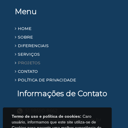
Menu
HOME
SOBRE
DIFERENCIAIS
SERVIÇOS
PROJETOS
CONTATO
POLÍTICA DE PRIVACIDADE
Informações de Contato
51 98590-8662
Termo de uso e política de cookies:
Caro
contato@arsarquitetura.com.br
usuário, informamos que este site utiliza-se de
Cookies para garantir uma melhor experiência de